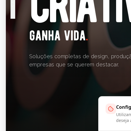
c
r
i
a
t
i
ganha vida
.
Soluções completas de design, produç
empresas que se querem destacar.
Confi
Utiliza
deseja 