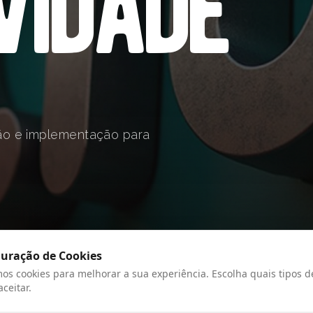
v
i
d
a
d
e
ão e implementação para
guração de Cookies
mos cookies para melhorar a sua experiência. Escolha quais tipos d
aceitar.