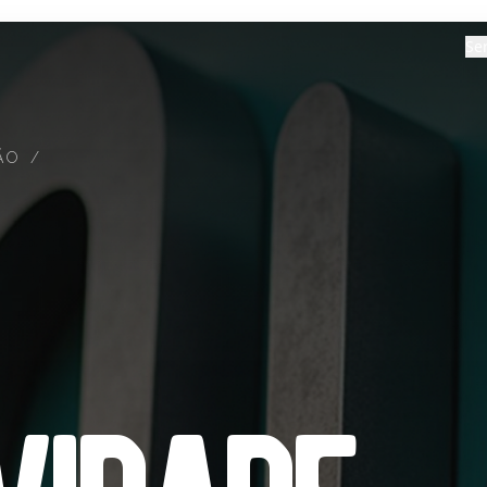
Se
ÃO /